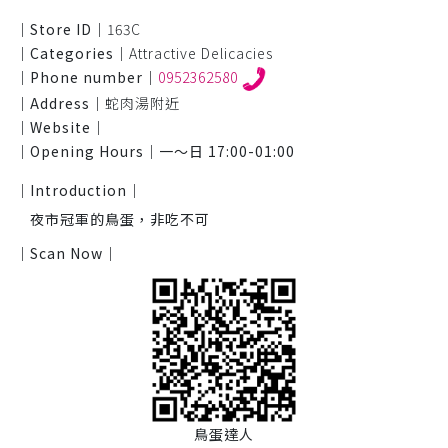
｜Store ID｜
163C
｜Categories｜
Attractive Delicacies
｜Phone number｜
0952362580
｜Address｜
蛇肉湯附近
｜Website｜
｜Opening Hours｜
一～日 17:00-01:00
｜Introduction｜
夜市冠軍的鳥蛋，非吃不可
｜Scan Now｜
鳥蛋達人