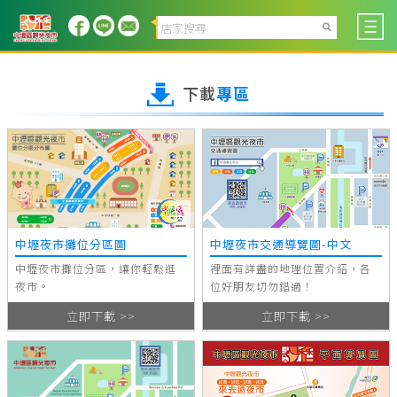
下載
專區
中壢夜市攤位分區圖
中壢夜市交通導覽圖-中文
中壢夜市攤位分區，讓你輕鬆逛
裡面有詳盡的地理位置介紹，各
夜市。
位好朋友切勿錯過！
立即下載 >>
立即下載 >>