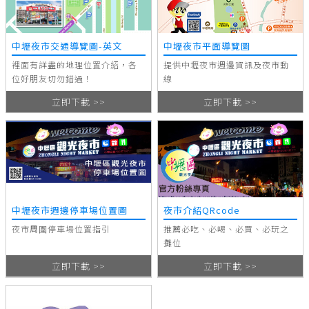
中壢夜市交通導覽圖-英文
中壢夜市平面導覽圖
裡面有詳盡的地理位置介紹，各
提供中壢夜市週邊資訊及夜市動
位好朋友切勿錯過！
線
立即下載 >>
立即下載 >>
中壢夜市週邊停車場位置圖
夜市介紹QRcode
夜市周圍停車場位置指引
推薦必吃、必喝、必買、必玩之
攤位
立即下載 >>
立即下載 >>