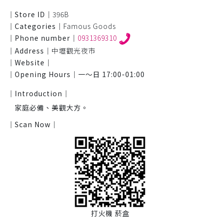
｜Store ID｜
396B
｜Categories｜
Famous Goods
｜Phone number｜
0931369310
｜Address｜
中壢觀光夜市
｜Website｜
｜Opening Hours｜
一～日 17:00-01:00
｜Introduction｜
家庭必備、美觀大方。
｜Scan Now｜
打火機 菸盒