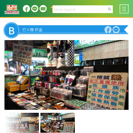
B
打火機 菸盒