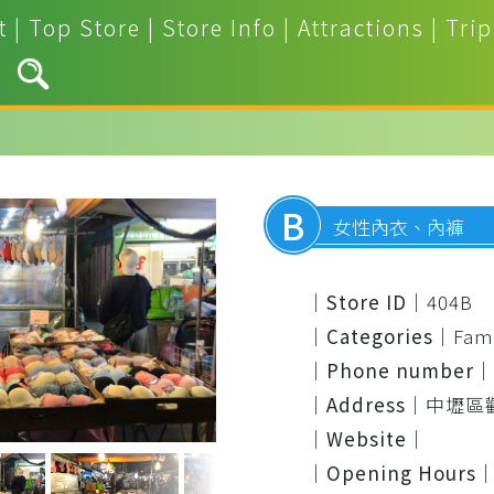
t
|
Top Store
|
Store Info
|
Attractions
|
Trip
B
女性內衣、內褲
｜Store ID｜
404B
｜Categories｜
Fam
｜Phone number｜
｜Address｜
中壢區
｜Website｜
｜Opening Hours