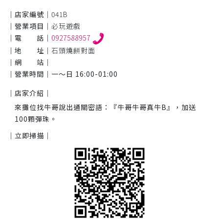
｜店家編號｜
041B
｜營業項目｜
必玩遊戲
｜電 話｜
0927588957
｜地 址｜
石頭燒餅對面
｜網 站｜
｜營業時間｜
一～日 16:00-01:00
｜店家介紹｜
來攤位找牛哥說出通關密語：『牛哥牛哥真牛B』，加送
100顆彈珠。
｜立即掃描｜