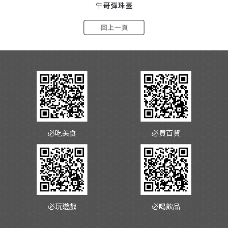
牛哥彈珠臺
必吃美食
必買百貨
必玩遊戲
必喝飲品