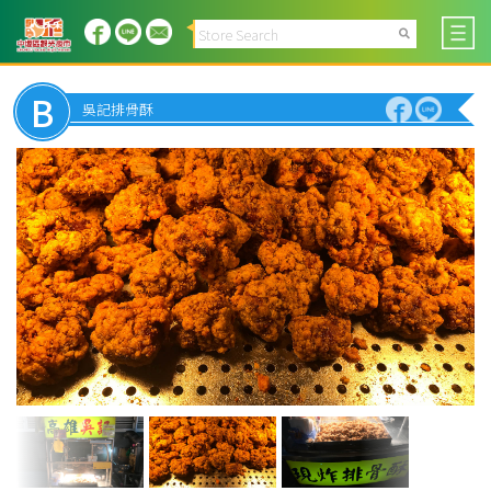
B
吳記排骨酥