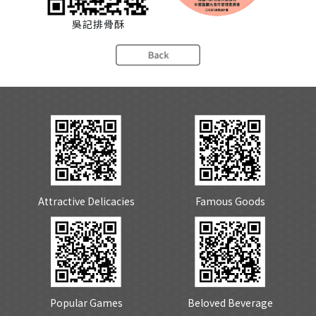
吳記排骨酥
Attractive Delicacies
Famous Goods
Popular Games
Beloved Beverage