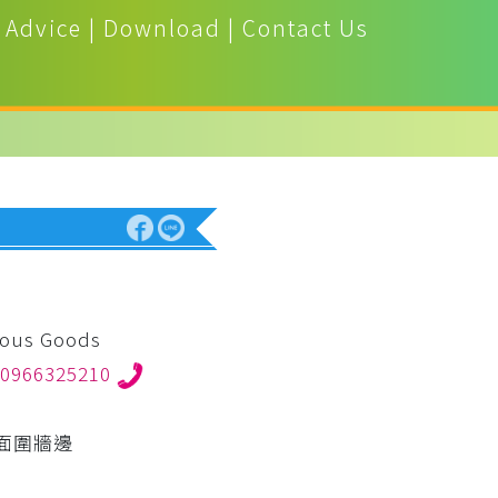
 Advice
|
Download
|
Contact Us
ous Goods
0966325210
面圍牆邊