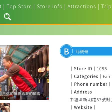
t
|
Top Store
|
Store Info
|
Attractions
|
Trip
B
絲襪哥
｜Store ID｜
108B
｜Categories｜
Fam
｜Phone number｜
｜Address｜
中壢區新明路87號對
｜Website｜