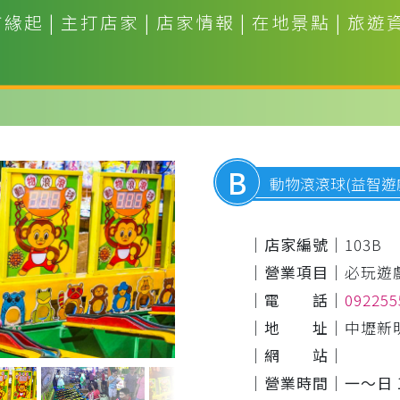
市緣起
|
主打店家
|
店家情報
|
在地景點
|
旅遊
B
動物滾滾球(益智遊
｜店家編號｜
103B
｜營業項目｜
必玩遊
｜電 話｜
09225
｜地 址｜
中壢新
｜網 站｜
｜營業時間｜
一～日 1