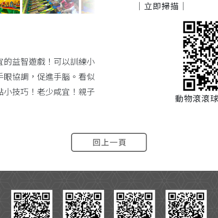
｜立即掃描｜
宜的益智遊戲！可以訓練小
手眼協調，促進手腦。看似
點小技巧！老少咸宜！親子
動物滾滾球