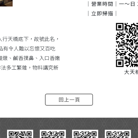
｜營業時間｜
一～日 1
｜立即掃描｜
人行天橋底下，故號此名，
產品有令人難以忘懷又百吃
慢燉、鹹香撲鼻、入口香嫩
作法多工繁雜，物料講究新
大天