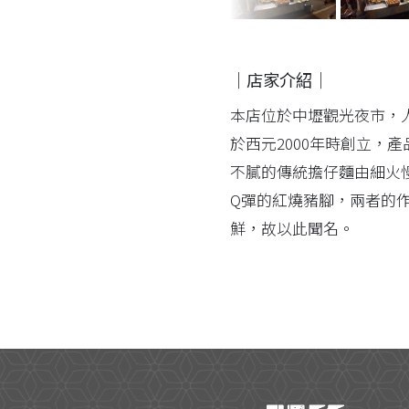
｜店家介紹｜
本店位於中壢觀光夜市，
於西元2000年時創立，
不膩的傳統擔仔麵由細火
Q彈的紅燒豬腳，兩者的
鮮，故以此聞名。