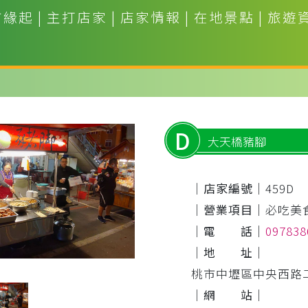
市緣起
|
主打店家
|
店家情報
|
在地景點
|
旅遊
D
大天橋豬腳
｜店家編號｜
459D
｜營業項目｜
必吃美
｜電 話｜
09783
｜地 址｜
桃市中壢區中央西路二
｜網 站｜