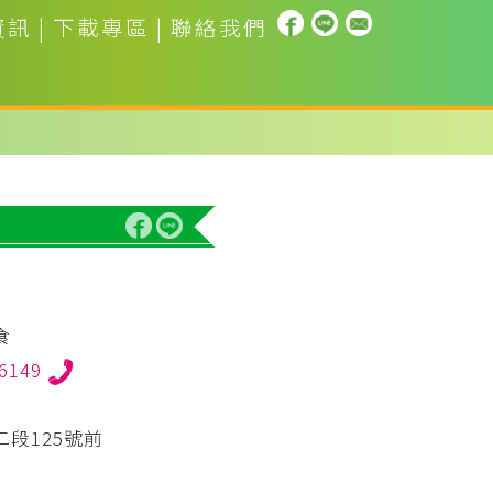
資訊
|
下載專區
|
聯絡我們
食
86149
段125號前