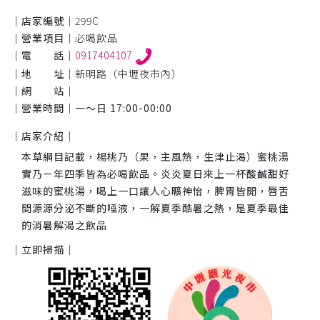
｜店家編號｜
299C
｜營業項目｜
必喝飲品
｜電 話｜
0917404107
｜地 址｜
新明路（中壢夜市內）
｜網 站｜
｜營業時間｜
一～日 17:00-00:00
｜店家介紹｜
本草綱目記載，楊桃乃（果，主風熱，生津止渴）蜜桃湯
實乃ㄧ年四季皆為必喝飲品。炎炎夏日來上一杯酸鹹甜好
滋味的蜜桃湯，喝上一口讓人心曠神怡，脾胃皆開，唇舌
間源源分泌不斷的唾液，一解夏季酷暑之熱，是夏季最佳
的消暑解渴之飲品
｜立即掃描｜