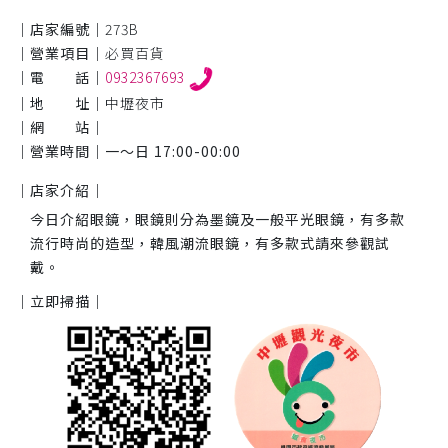
｜店家編號｜
273B
｜營業項目｜
必買百貨
｜電 話｜
0932367693
｜地 址｜
中壢夜市
｜網 站｜
｜營業時間｜
一～日 17:00-00:00
｜店家介紹｜
今日介紹眼鏡，眼鏡則分為墨鏡及一般平光眼鏡，有多款
流行時尚的造型，韓風潮流眼鏡，有多款式請來參觀試
戴。
｜立即掃描｜