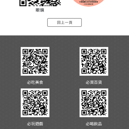
眼鏡
必吃美食
必買百貨
必玩遊戲
必喝飲品