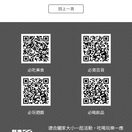
必吃美食
必買百貨
必玩遊戲
必喝飲品
適合闔家大小一起活動，吃喝玩樂一應