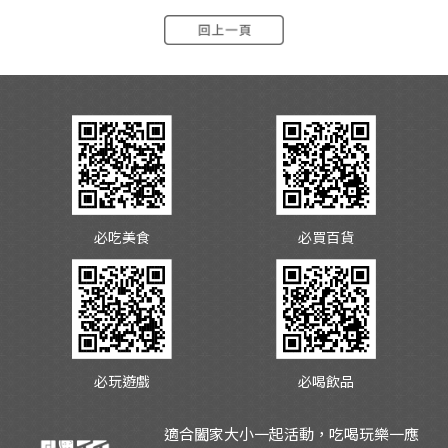
必吃美食
必買百貨
必玩遊戲
必喝飲品
適合闔家大小一起活動，吃喝玩樂一應