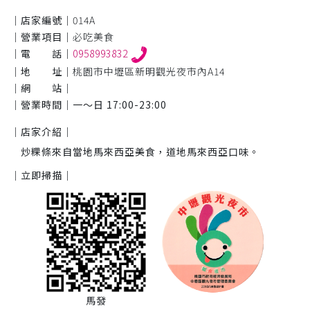
｜店家編號｜
014A
｜營業項目｜
必吃美食
｜電 話｜
0958993832
｜地 址｜
桃園市中壢區新明觀光夜市內A14
｜網 站｜
｜營業時間｜
一～日 17:00-23:00
｜店家介紹｜
炒粿條來自當地馬來西亞美食，道地馬來西亞口味。
｜立即掃描｜
馬發