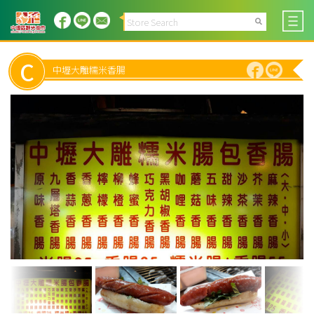
C
中壢大雕糯米香腸