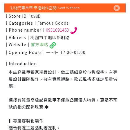
彩繪元素美甲 幸福創作空間Event Website
｜Store ID｜
098B
｜Categories｜
Famous Goods
｜Phone number｜
0931091453
｜Address｜
桃園市中壢區新明路
｜Website｜
官方網站
｜Opening Hours｜
一～日 17:00-01:00
｜Introduction｜
本店穿戴甲獨家精品設計、做工精細高於市售標準、有專
屬設計團隊製作、擁有實體通路、款式風格多樣走限量供
應！
選擇有質量高級感穿戴甲不僅能凸顯個人特質，更是不可
缺的指尖配飾珠寶 ◆
▍專屬客製化製作
適合特定主題活動者定制。