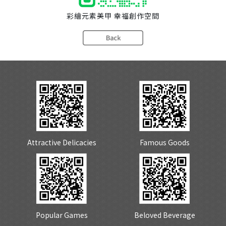
彩繪元素美甲 幸福創作空間
Attractive Delicacies
Famous Goods
Popular Games
Beloved Beverage