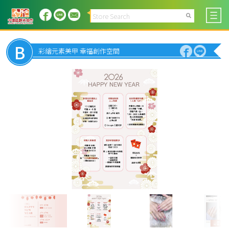
B
彩繪元素美甲 幸福創作空間