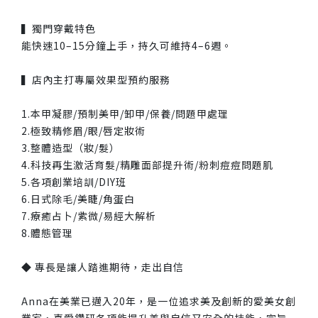
▍獨門穿戴特色
能快速10–15分鐘上手，持久可維持4–6週。
▍店內主打專屬效果型預約服務
1.本甲凝膠/預制美甲/卸甲/保養/問題甲處理
2.極致精修眉/眼/唇定妝術
3.整體造型（妝/髮）
4.科技再生激活育髮/精雕面部提升術/粉刺痘痘問題肌
5.各項創業培訓/DIY班
6.日式除毛/美睫/角蛋白
7.療癒占卜/紫微/易經大解析
8.體態管理
◆ 專長是讓人踏進期待，走出自信
Anna在美業已邁入20年，是一位追求美及創新的愛美女創
業家，喜愛鑽研各項能提升美與自信又安全的技能，宗旨