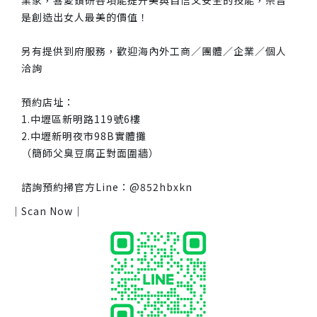
是創造出女人最美的價值！
另有提供到府服務，歡迎海內外工商／團體／企業／個人
洽詢
預約店址：
1.中壢區新明路119號6樓
2.中壢新明夜市98B實體攤
（簡師父臭豆腐正對面圍牆）
諮詢預約掃官方Line：@852hbxkn
｜Scan Now｜