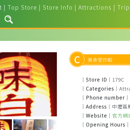
t
|
Top Store
|
Store Info
|
Attractions
|
Trip
C
美食堂炸蝦
｜Store ID｜
179C
｜Categories｜
Attr
｜Phone number｜
｜Address｜
中壢區
｜Website｜
官方網
｜Opening Hours