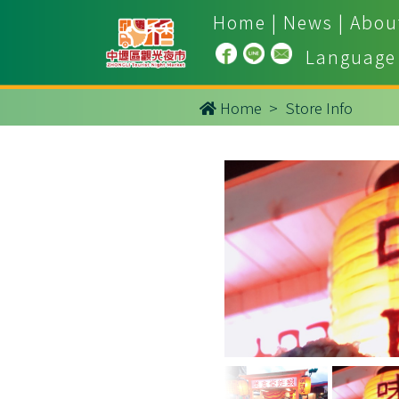
Home
|
News
|
Abou
Language
Home
> Store Info