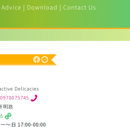
 Advice
|
Download
|
Contact Us
active Delicacies
0978075745
新明路
站
｜
一～日 17:00-00:00