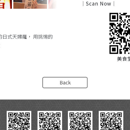
｜Scan Now｜
的日式天婦羅， 用挑惕的
！
美食