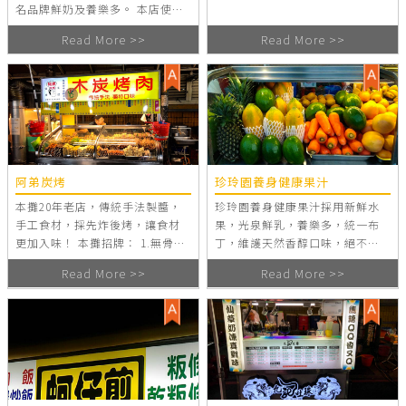
名品牌鮮奶及養樂多。 本店使用
新鮮檸檬、金桔現點現壓，絕不
Read More >>
Read More >>
添加任何濃縮汁。 本店使用RO純
水冰塊。還有什麼比這更感動，
更多驚喜都在( 誰的茶 )。
阿弟炭烤
珍玲園養身健康果汁
本攤20年老店，傳統手法製醬，
珍玲園養身健康果汁採用新鮮水
手工食材，採先炸後烤，讓食材
果，光泉鮮乳，養樂多，統一布
更加入味！ 本攤招牌： 1.無骨雞
丁，維護天然香醇口味，絕不添
腿：獨特醬料加上純木炭火烤，
加任何人工香料，濃縮汁及色
Read More >>
Read More >>
更吃的到傳統手法的味道！ 2.包
素，不加水，原汁原味，保證健
蔥豬肉串：採先油炸後火烤的作
康好喝。 產品介紹: 養身飲品:南
法，包蔥肉串經油炸，蔥的香味
瓜牛奶，黃金地瓜牛奶，大甲芋
才會顯得更濃厚再加上獨門醬
頭牛奶（全部材料當天現蒸，絕
汁，讓人吮指回味。
不添加防腐劑） 紅蘿蔔原汁，混
合蔬果精力汁（芹菜，紅蘿蔔，
鳳梨，蘋果） 新鮮果汁：奇異
果，蘋果，鳳梨，芭樂，葡萄