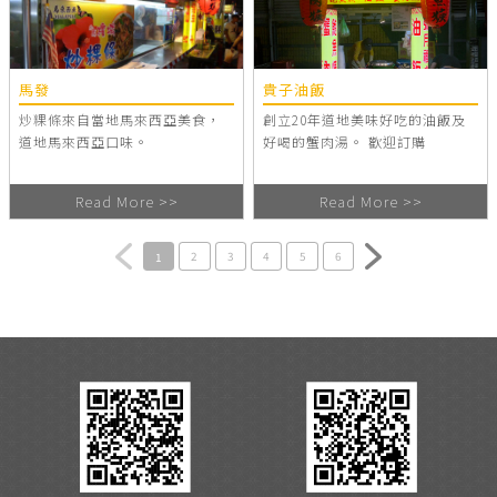
馬發
貴子油飯
炒粿條來自當地馬來西亞美食，
創立20年道地美味好吃的油飯及
道地馬來西亞口味。
好喝的蟹肉湯。 歡迎訂購
Read More >>
Read More >>
1
2
3
4
5
6