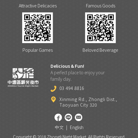
Attractive Delicacies
Famous Goods
Popular Games
Beloved Beverage
Delicious & Fun!
A perfect place to enjoy your
family day.
03 494 8816
Xinming Rd., Zhongli Dist.,
Taoyuan City 320
中文
|
English
Copyright © 2018 Zhongli Night Market. All Rights Reserved.