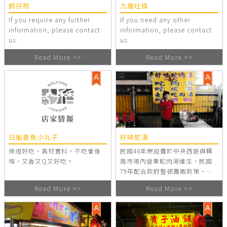
蚵仔煎
九龍吐珠
柚，柳丁，西瓜，金桔檸檬，蜂
If you require any further
If you need any other
蜜檸檬，檸檬多多，西瓜牛奶，
information, please contact
information, please contact
木瓜牛奶，酪梨牛奶，綜合果汁
us.
us.
（蘋果，鳳梨，芭樂，奇異果）
Read More >>
Read More >>
日船章魚小丸子
好味蛇湯
保證好吃，真材實料，不吃會後
民國46年原設攤於中央西路與興
悔，又香又Q又好吃。
南市場內營業蛇肉湯維生，民國
79年配合政府整頓攤販政策，中
壢觀光夜市成立有幸被安排美食
Read More >>
Read More >>
攤位繼以營利。 蛇湯功效：清
涼、解毒。蛇湯粉