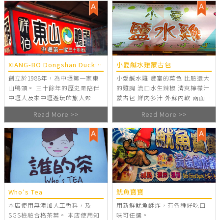
XIANG-BO Dongshan Duck
小愛鹹水雞蒙古包
Head
創立於1988年，為中壢第一家東
小愛鹹水雞 豐富的菜色 比臉還大
山鴨頭。 三十餘年的歷史是陪伴
的雞胸 流口水生辣椒 清爽檸檬汁
中壢人及來中壢遊玩的旅人聚
蒙古包 鮮肉多汁 外蘇內軟 兩面
會、宵夜的必備零食。 祥伯東山
脆皮 都是現煎起鍋 辣椒醬油吃了
Read More >>
Read More >>
鴨頭迄今仍堅持每日清晨至市場
回味 同學有優待喔
挑選生鮮食材。 從生鮮食材到滷
製過程，注重食材新鮮及衛生。
堅持當日現滷現賣，美味可口用
心把產品做到最好的狀態銷售給
老饕。 椰子專賣店，也是有30年
的歷史了，當然對專業的也頗有
學問。比如要買多一點水的和好
Who′s Tea
魷魚寶寶
喝的甜度，祥伯老闆可是無話可
本店使用無添加人工香料，及
用新鮮魷魚酥炸，有各種好吃口
說的厲害。 另有當另的新鮮柳丁
SGS檢驗合格茶葉。 本店使用知
味可任選。
汁，現渣現賣。