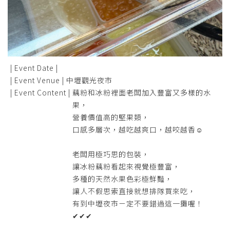
| Event Date |
| Event Venue |
中壢觀光夜市
| Event Content |
藕粉和冰粉裡面老闆加入豐富又多樣的水
果，
營養價值高的堅果類，
口感多層次，越吃越爽口，越咬越香☺
老闆用極巧思的包裝，
讓冰粉藕粉看起來視覺極豐富，
多種的天然水果色彩極鮮豔，
讓人不假思索直接就想排隊買來吃，
有到中壢夜市ㄧ定不要錯過這一攤喔！
✔✔✔