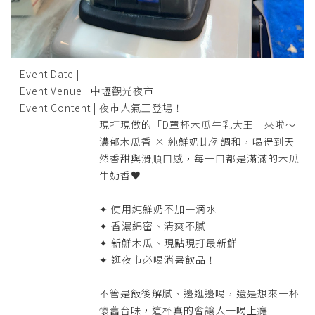
| Event Date |
| Event Venue |
中壢觀光夜市
| Event Content |
夜市人氣王登場！
現打現做的「D罩杯木瓜牛乳大王」來啦～
濃郁木瓜香 × 純鮮奶比例調和，喝得到天
然香甜與滑順口感，每一口都是滿滿的木瓜
牛奶香♥
✦ 使用純鮮奶不加一滴水
✦ 香濃綿密、清爽不膩
✦ 新鮮木瓜、現點現打最新鮮
✦ 逛夜市必喝消暑飲品！
不管是飯後解膩、邊逛邊喝，還是想來一杯
懷舊台味，這杯真的會讓人一喝上癮