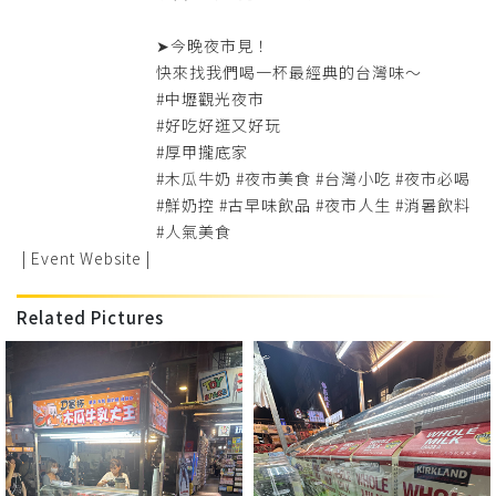
➤今晚夜市見！
快來找我們喝一杯最經典的台灣味～
#中壢觀光夜市
#好吃好逛又好玩
#厚甲攏底家
#木瓜牛奶 #夜市美食 #台灣小吃 #夜市必喝
#鮮奶控 #古早味飲品 #夜市人生 #消暑飲料
#人氣美食
| Event Website |
Related Pictures