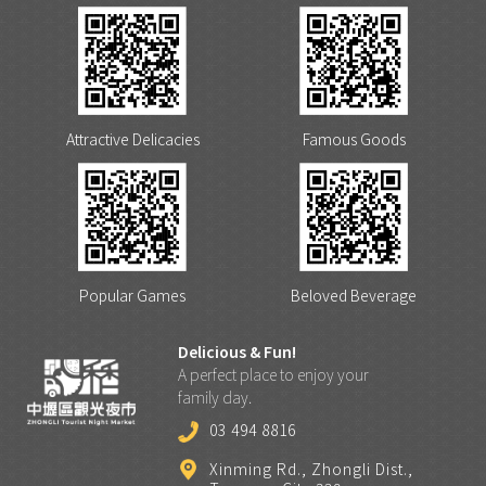
Attractive Delicacies
Famous Goods
Popular Games
Beloved Beverage
Delicious & Fun!
A perfect place to enjoy your
family day.
03 494 8816
Xinming Rd., Zhongli Dist.,