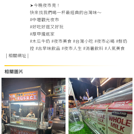
➤今晚夜市見！
快來找我們喝一杯最經典的台灣味～
#中壢觀光夜市
#好吃好逛又好玩
#厚甲攏底家
#木瓜牛奶 #夜市美食 #台灣小吃 #夜市必喝 #鮮奶
控 #古早味飲品 #夜市人生 #消暑飲料 #人氣美食
| 相關網址 |
相關圖片