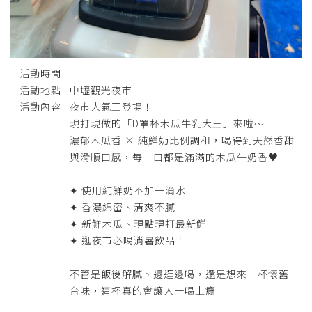
| 活動時間 |
| 活動地點 |
中壢觀光夜市
| 活動內容 |
夜市人氣王登場！
現打現做的「D罩杯木瓜牛乳大王」來啦～
濃郁木瓜香 × 純鮮奶比例調和，喝得到天然香甜
與滑順口感，每一口都是滿滿的木瓜牛奶香♥
✦ 使用純鮮奶不加一滴水
✦ 香濃綿密、清爽不膩
✦ 新鮮木瓜、現點現打最新鮮
✦ 逛夜市必喝消暑飲品！
不管是飯後解膩、邊逛邊喝，還是想來一杯懷舊
台味，這杯真的會讓人一喝上癮