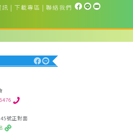
資訊
|
下載專區
|
聯絡我們
食
76476
45號正對面
站