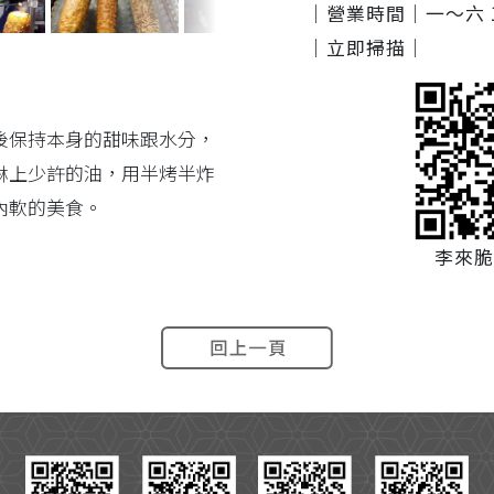
｜營業時間｜
一～六 1
｜立即掃描｜
後保持本身的甜味跟水分，
淋上少許的油，用半烤半炸
內軟的美食。
李來脆