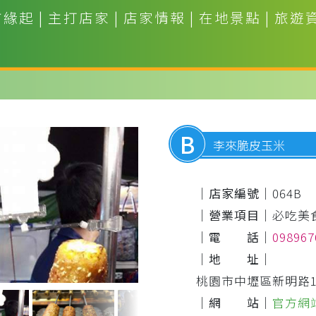
市緣起
|
主打店家
|
店家情報
|
在地景點
|
旅遊
B
李來脆皮玉米
｜店家編號｜
064B
｜營業項目｜
必吃美
｜電 話｜
09896
｜地 址｜
桃園市中壢區新明路1
｜網 站｜
官方網