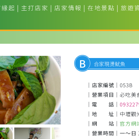
市緣起
|
主打店家
|
店家情報
|
在地景點
|
旅遊
B
合家現燙魷魚
｜店家編號｜
053B
｜營業項目｜
必吃美
｜電 話｜
09322
｜地 址｜
中壢觀
｜網 站｜
官方網
｜營業時間｜
一～日 1