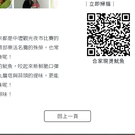
｜立即掃描｜
來都是中壢觀光夜市比賽的
濟部樂活名攤的殊榮，也常
食呢！
合家現燙魷魚
的魷魚，咬起來新鮮脆口彈
九層塔與蒜頭的提味，更能
味呢！
鮮味！