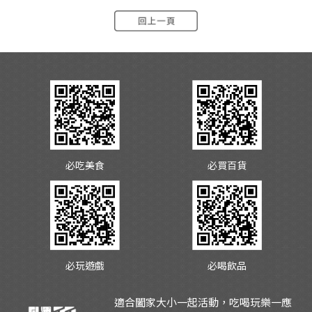
必吃美食
必買百貨
必玩遊戲
必喝飲品
適合闔家大小一起活動，吃喝玩樂一應