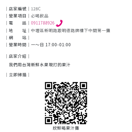
｜店家編號｜
128C
｜營業項目｜
必喝飲品
｜電 話｜
0911788926
｜地 址｜
中壢區新明路跟明德路牌樓下中間第一攤
｜網 站｜
｜營業時間｜
一～日 17:00-01:00
｜店家介紹｜
我們用台灣新鮮水果現打的果汁
｜立即掃描｜
欣鮮喝果汁攤