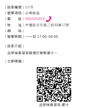
｜店家編號｜
037B
｜營業項目｜
必喝飲品
｜電 話｜
0963042838
｜地 址｜
中壢區元化路二段48巷17號
｜網 站｜
｜營業時間｜
一～日 17:00-00:00
｜店家介紹｜
古早味青草茶與現打新鮮果汁。
｜立即掃描｜
古早味青草茶 果汁