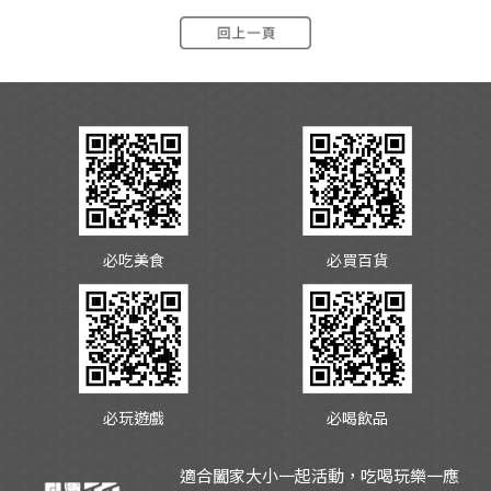
必吃美食
必買百貨
必玩遊戲
必喝飲品
適合闔家大小一起活動，吃喝玩樂一應