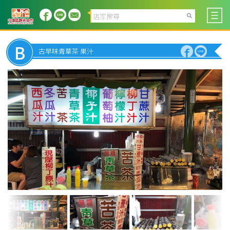
B
古早味青草茶 果汁