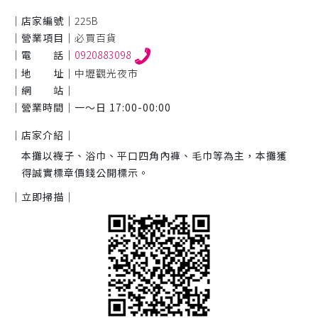
｜店家編號｜
225B
｜營業項目｜
必買百貨
｜電 話｜
0920883098
｜地 址｜
中壢觀光夜市
｜網 站｜
｜營業時間｜
一～日 17:00-00:00
｜店家介紹｜
本攤以襪子、浴巾、平口四角內褲、毛巾等為主，本攤獲
得誠實標章價錢公開標示。
｜立即掃描｜