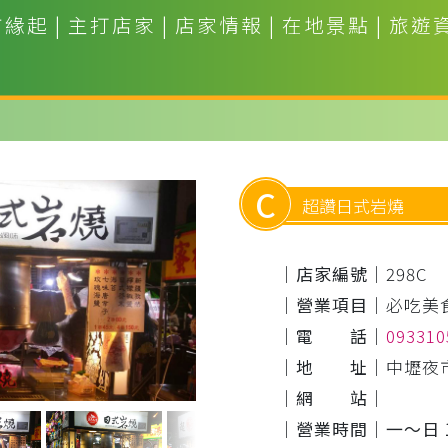
市緣起
|
主打店家
|
店家情報
|
在地景點
|
旅遊
C
超讚日式岩燒
｜店家編號｜
298C
｜營業項目｜
必吃美
｜電 話｜
09331
｜地 址｜
中壢夜
｜網 站｜
｜營業時間｜
一～日 1