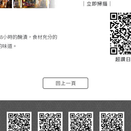
｜立即掃描｜
8小時的醃漬，食材充分的
的味道。
超讚日