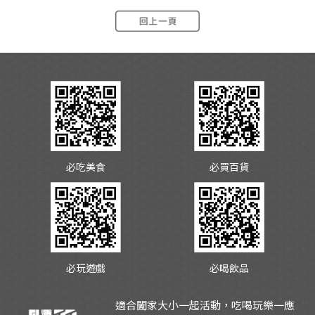
必吃美食
必買百貨
必玩遊戲
必喝飲品
適合闔家大小一起活動，吃喝玩樂一應