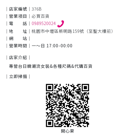
｜店家編號｜
376B
｜營業項目｜
必買百貨
｜電 話｜
0989520024
｜地 址｜
桃園市中壢區新明路159號（至聖大樓前）
｜網 站｜
｜營業時間｜
一～日 17:00-00:00
｜店家介紹｜
專營台日韓潮流女裝&各種尺碼&代購百貨
｜立即掃描｜
開心果