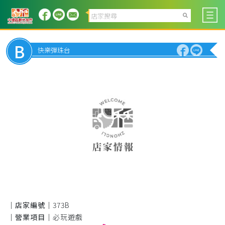
B
快樂彈珠台
｜店家編號｜
373B
｜營業項目｜
必玩遊戲