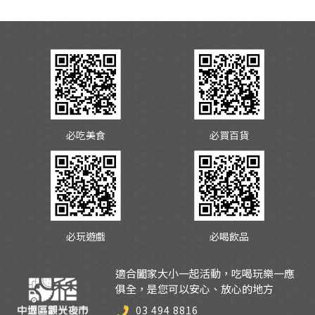
必吃美食
必買百貨
必玩遊戲
必喝飲品
適合闔家大小一起活動，吃喝玩樂一應
俱全，是您可以安心、放心的地方
03 494 8816