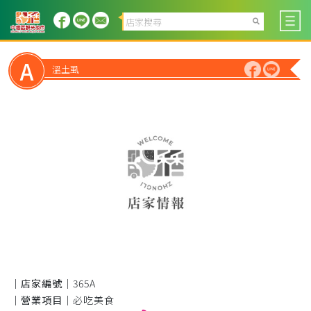
A
溫土虱
｜店家編號｜
365A
｜營業項目｜
必吃美食