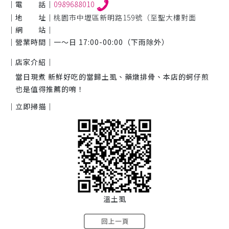
｜電 話｜
0989688010
｜地 址｜
桃園市中壢區新明路159號（至聖大樓對面
｜網 站｜
｜營業時間｜
一～日 17:00-00:00（下雨除外）
｜店家介紹｜
當日現煮 新鮮好吃的當歸土虱、藥燉排骨、本店的蚵仔煎
也是值得推薦的唷！
｜立即掃描｜
溫土虱