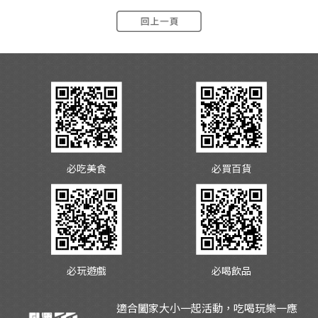
必吃美食
必買百貨
必玩遊戲
必喝飲品
適合闔家大小一起活動，吃喝玩樂一應