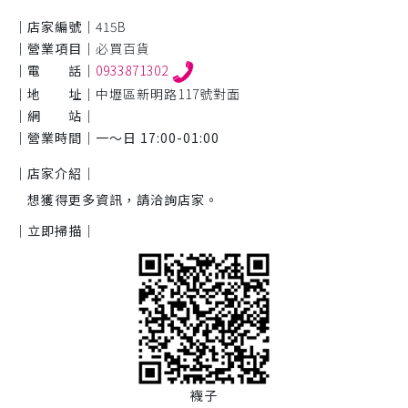
｜店家編號｜
415B
｜營業項目｜
必買百貨
｜電 話｜
0933871302
｜地 址｜
中壢區新明路117號對面
｜網 站｜
｜營業時間｜
一～日 17:00-01:00
｜店家介紹｜
想獲得更多資訊，請洽詢店家。
｜立即掃描｜
襪子