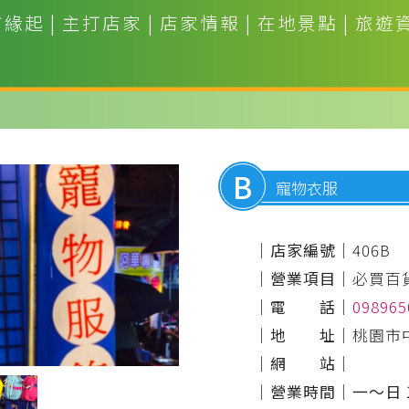
市緣起
|
主打店家
|
店家情報
|
在地景點
|
旅遊
B
寵物衣服
｜店家編號｜
406B
｜營業項目｜
必買百
｜電 話｜
09896
｜地 址｜
桃園市
｜網 站｜
｜營業時間｜
一～日 1