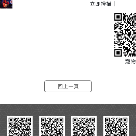
｜立即掃描｜
寵物