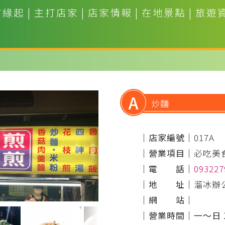
市緣起
|
主打店家
|
店家情報
|
在地景點
|
旅遊
A
炒麵
｜店家編號｜
017A
｜營業項目｜
必吃美
｜電 話｜
09322
｜地 址｜
溜冰辦
｜網 站｜
｜營業時間｜
一～日 1