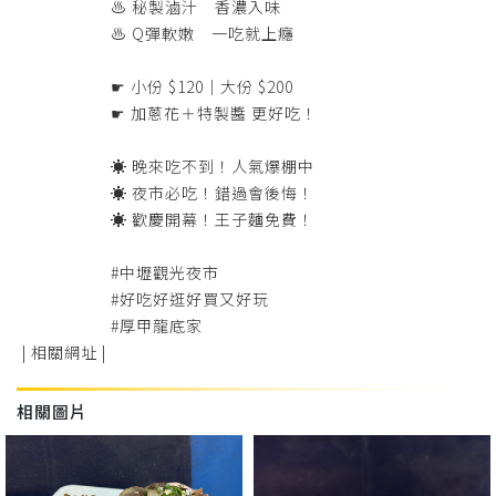
♨︎ 秘製滷汁 香濃入味
♨︎ Q彈軟嫩 一吃就上癮
☛ 小份 $120｜大份 $200
☛ 加蔥花＋特製醬 更好吃！
☀ 晚來吃不到！人氣爆棚中
☀ 夜市必吃！錯過會後悔！
☀ 歡慶開幕！王子麵免費！
#中壢觀光夜市
#好吃好逛好買又好玩
#厚甲龍底家
| 相關網址 |
相關圖片