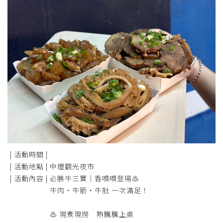
| 活動時間 |
| 活動地點 |
中壢觀光夜市
| 活動內容 |
必勝牛三寶｜香噴噴登場♨︎
牛肉・牛筋・牛肚 一次滿足！
♨︎ 現煮現撈 熱騰騰上桌